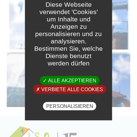
Diese Webseite
verwendet 'Cookies'
Home
um Inhalte und
Anzeigen zu
personalisieren und zu
Dienstleistungen
analysieren.
Bestimmen Sie, welche
Dienste benutzt
Referenzen
werden dürfen
✓ ALLE AKZEPTIEREN
Kontakt
✗ VERBIETE ALLE COOKIES
PERSONALISIEREN